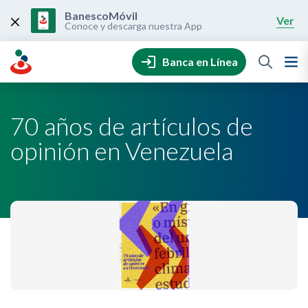
Skip
to
BanescoMóvil
Ver
content
Conoce y descarga nuestra App
Banca en Línea
70 años de artículos de
opinión en Venezuela