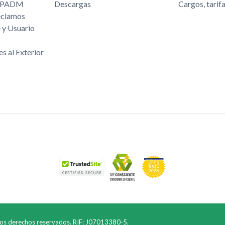
/FPADM
Descargas
Cargos, tarif
eclamos
 y Usuario
es al Exterior
los derechos reservados. RIF: J07013380-5.