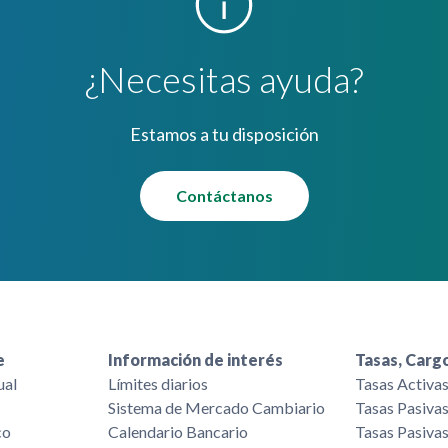
¿Necesitas ayuda?
Estamos a tu disposición
Contáctanos
e
Información de interés
Tasas, Cargo
ual
Límites diarios
Tasas Activa
Sistema de Mercado Cambiario
Tasas Pasiva
co
Calendario Bancario
Tasas Pasiva