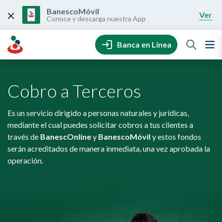
Skip
to
BanescoMóvil
Ver
content
Conoce y descarga nuestra App
Banca en Línea
Cobro a Terceros
Es un servicio dirigido a personas naturales y jurídicas,
mediante el cual puedes solicitar cobros a tus clientes a
través de
BanescOnline
y
BanescoMóvil
y estos fondos
serán acreditados de manera inmediata, una vez aprobada la
operación.