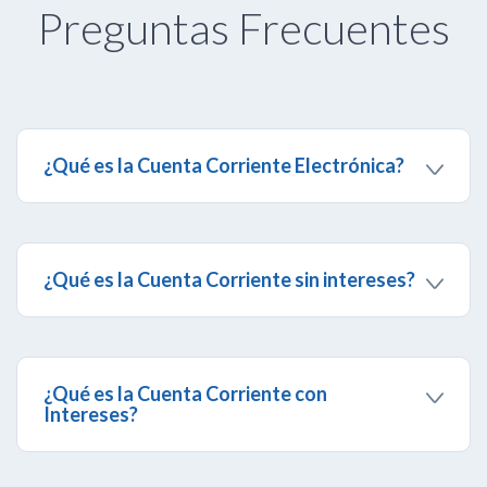
Preguntas Frecuentes
¿Qué es la Cuenta Corriente Electrónica?
Es una cuenta corriente sin intereses que te
permite manejar tu dinero a través de la Banca
Digital con la tarjeta de débito Banesco Maestro
Electrónica.
¿Qué es la Cuenta Corriente sin intereses?
Es un producto financiero altamente líquido que te
permite movilizar tu dinero cuando lo desees a
través de la Banca Digital con la tarjeta de débito
Banesco Maestro.
¿Qué es la Cuenta Corriente con
Intereses?
Es un producto financiero altamente rentable que
te permite movilizar tu dinero cuando lo desees a