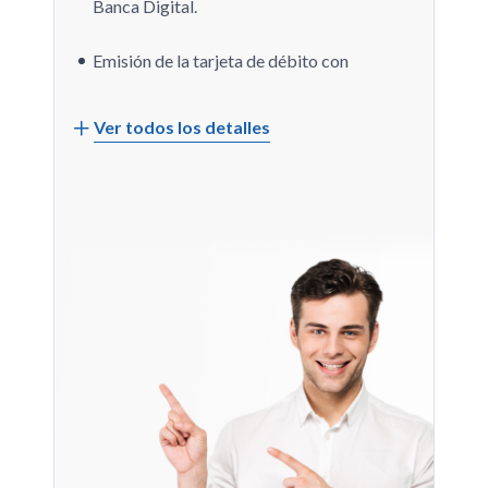
Banca Digital.
Emisión de la tarjeta de débito con
banda y sin banda, dependiendo de la
necesidad de tu empresa.
Ver todos los detalles
Libre de costos por la emisión de la
tarjeta de débito.
Puede ser movilizada por una o más
personas con firmas individuales,
conjuntas o indistintas.
Estados de Cuenta mensuales que
detallan tus transacciones.
BanescOnline Empresa
para ejecutar
de forma automática los pagos de
nómina de tus empleados, pagos a