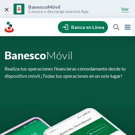
Skip
to
BanescoMóvil
Ver
content
Conoce y descarga nuestra App
Banca en Línea
Banesco
Móvil
Realiza tus operaciones financieras cómodamente desde tu
dispositivo móvil ¡Todas tus operaciones en un solo lugar!