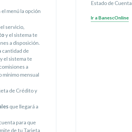
Estado de Cuenta
 el menú la opción
Ir a BanescOnline
el servicio,
to
y el sistema te
nes a disposición.
la cantidad de
y el sistema te
 comisiones a
go mínimo mensual
rjeta de Crédito y
ales
que llegará a
 cuenta para que
ímite de tu Tarjeta