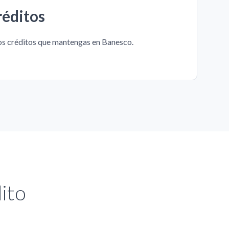
réditos
ros créditos que mantengas en Banesco.
ito