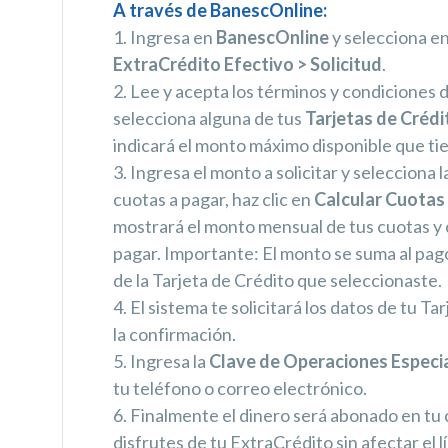
A través de BanescOnline:
1. Ingresa en
BanescOnline
y selecciona en
ExtraCrédito Efectivo > Solicitud
.
2. Lee y acepta los términos y condiciones d
selecciona alguna de tus
Tarjetas de Crédi
indicará el monto máximo disponible que tie
3. Ingresa el monto a solicitar y selecciona 
cuotas a pagar, haz clic en
Calcular Cuotas
mostrará el monto mensual de tus cuotas y
pagar. Importante: El monto se suma al pa
de la Tarjeta de Crédito que seleccionaste.
4. El sistema te solicitará los datos de tu Ta
la confirmación.
5. Ingresa la
Clave de Operaciones Especi
tu teléfono o correo electrónico.
6. Finalmente el dinero será abonado en tu
disfrutes de tu ExtraCrédito sin afectar el l