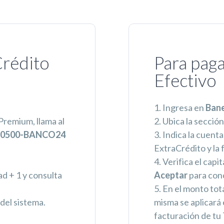
Crédito
Para paga
Efectivo
1. Ingresa en
Ban
Premium, llama al
2. Ubica la secció
0500-BANCO24
3. Indica la cuenta
ExtraCrédito y la
4. Verifica el capit
ad + 1 y consulta
Aceptar
para conc
5. En el monto tota
 del sistema.
misma se aplicará 
facturación de tu 