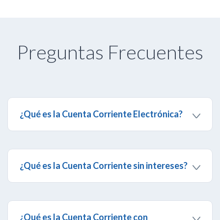
Preguntas Frecuentes
¿Qué es la Cuenta Corriente Electrónica?
Es una cuenta corriente sin intereses que te
permite manejar tu dinero a través de la Banca
Digital con la tarjeta de débito Banesco Maestro
Electrónica.
¿Qué es la Cuenta Corriente sin intereses?
Es un producto financiero altamente líquido que te
permite movilizar tu dinero cuando lo desees a
través de la Banca Digital con la tarjeta de débito
Banesco Maestro.
¿Qué es la Cuenta Corriente con