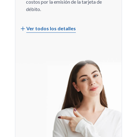
costos por la emisión de la tarjeta de
débito.
Puede ser movilizada por una o más
Ver todos los detalles
personas con firmas individuales,
conjuntas o indistintas.
Estados de Cuenta mensuales que
detallan tus transacciones.
BanescOnline Empresa
para ejecutar
de forma automática los pagos de
nómina de tus empleados, pagos a
proveedores y procesamiento de
domiciliaciones con cargo en cuenta y
tarjeta de crédito de tus clientes.
Posibilidad de definir la cuenta
recolectora, cuenta pagadora, cuenta