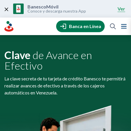
Skip
to
BanescoMóvil
Ver
content
Conoce y descarga nuestra App
Banca en Línea
Clave
de Avance en
Efectivo
La clave secreta de tu tarjeta de crédito Banesco te permitirá
realizar avances de efectivo a través de los cajeros
automáticos en Venezuela.