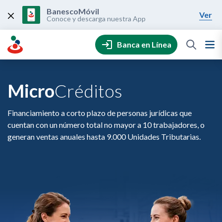
Skip
to
BanescoMóvil
Ver
content
Conoce y descarga nuestra App
Banca en Línea
Micro
Créditos
Financiamiento a corto plazo de personas jurídicas que
cuentan con un número total no mayor a 10 trabajadores, o
generan ventas anuales hasta 9.000 Unidades Tributarias.