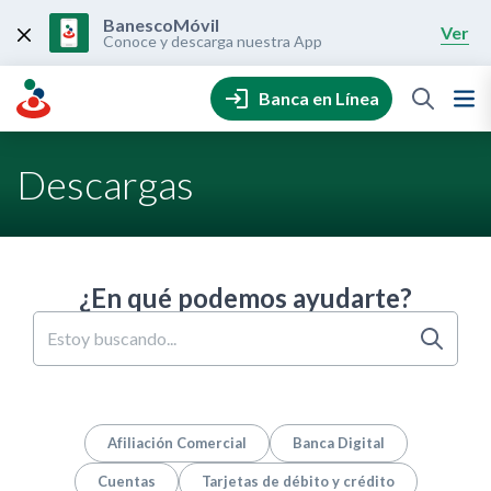
Skip
to
BanescoMóvil
Ver
content
Conoce y descarga nuestra App
Banca en Línea
Descargas
¿En qué podemos ayudarte?
Afiliación Comercial
Banca Digital
Cuentas
Tarjetas de débito y crédito