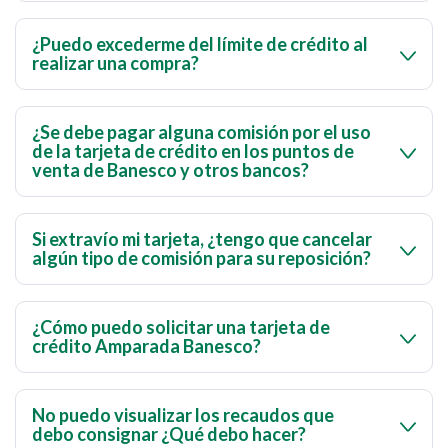
Para verificar el estatus de tu solicitud, ingresa a
Banca
por Internet > Solicitudes Online Tarjetas de
¿Puedo excederme del límite de crédito al
realizar una compra?
Crédito > Opción Mis Solicitudes
.
Ninguna compra con tarjeta de crédito, puede
excederse del límite estipulado. Si intentas realizar una
¿Se debe pagar alguna comisión por el uso
de la tarjeta de crédito en los puntos de
compra mayor a dicho límite o a la disponibilidad que
venta de Banesco y otros bancos?
tengas en la tarjeta, será rechazada.
No se deben pagar comisiones por el uso de la tarjeta de
crédito en los puntos de venta.
Si extravío mi tarjeta, ¿tengo que cancelar
algún tipo de comisión para su reposición?
Sí, debes pagar una comisión para reponerla por
extravío, robo o deterioro, según el tipo de tu tarjeta de
¿Cómo puedo solicitar una tarjeta de
crédito Amparada Banesco?
crédito. Consulta nuestra sección de tarifas y
comisiones para conocer los costos.
Para solicitar una Tarjeta Amparada requieres un fiador
que tenga Tarjeta de Crédito Banesco. Descarga la
No puedo visualizar los recaudos que
debo consignar ¿Qué debo hacer?
planilla requerida y entrégala en la Agencia Banesco de