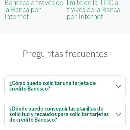
Banesco a través de
límite de la TDC a
la Banca por
través de la Banca
Internet
por Internet
Preguntas frecuentes
¿Cómo puedo solicitar una tarjeta de
crédito Banesco?
Si eres cliente Banesco y deseas solicitar una tarjetas de
crédito Visa o MasterCard, debes ingresar al menú de
¿Dónde puedo conseguir las planillas de
solicitud y recaudos para solicitar tarjetas
Banca por Internet > Solicitudes Online Tarjetas de
de crédito Banesco?
Crédito
. Accede con el mismo usuario y clave que
utilizas para BanescOnline y ubica la opción
Crear