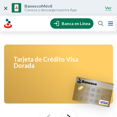
Skip
to
BanescoMóvil
Ver
content
Conoce y descarga nuestra App
Banca en Línea
Tarjeta de Crédito Visa
Dorada