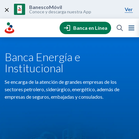
Skip
to
BanescoMóvil
Ver
content
Conoce y descarga nuestra App
Banca en Línea
Banca Energía e
Institucional
Se encarga de la atención de grandes empresas de los
sectores petrolero, siderúrgico, energético, además de
empresas de seguros, embajadas y consulados.