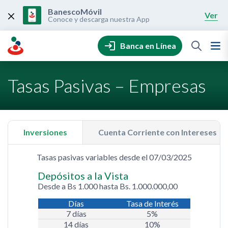
Skip
to
BanescoMóvil
Ver
content
Conoce y descarga nuestra App
Banca en Línea
Tasas Pasivas – Empresas
Inversiones
Cuenta Corriente con Intereses
Tasas pasivas variables desde el 07/03/2025
Depósitos a la Vista
Desde a Bs 1.000 hasta Bs. 1.000.000,00
Días
Tasa de Interés
7 días
5%
14 días
10%