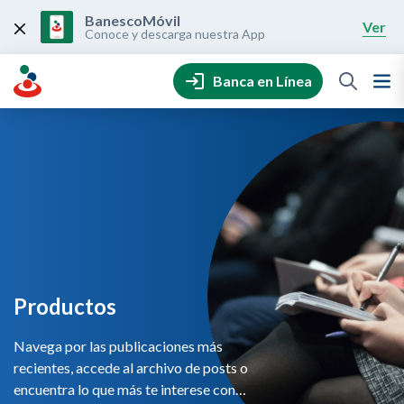
Skip
to
BanescoMóvil
Ver
content
Conoce y descarga nuestra App
Banca en Línea
Productos
Navega por las publicaciones más
recientes, accede al archivo de posts o
encuentra lo que más te interese con