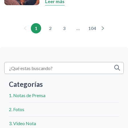
Leer más
de contingencia, las remesas se
convierten en ayuda para familiares,
allegados y amigos en Venezuela.
Banesco garantiza el servicio con la
1
2
3
…
104
transferencia inmediata del dinero en la
cuenta en bolívares de sus clientes,
desde cualquier parte del mundo y en
todo momento.
Categorías
1. Notas de Prensa
2. Fotos
3. Video Nota