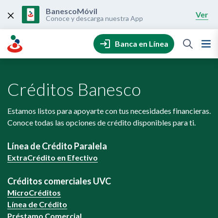
Skip
to
BanescoMóvil
Ver
content
Conoce y descarga nuestra App
Banca en Línea
Créditos Banesco
Estamos listos para apoyarte con tus necesidades financieras.
Conoce todas las opciones de crédito disponibles para ti.
Línea de Crédito Paralela
ExtraCrédito en Efectivo
Créditos comerciales UVC
MicroCréditos
Línea de Crédito
Préstamo Comercial