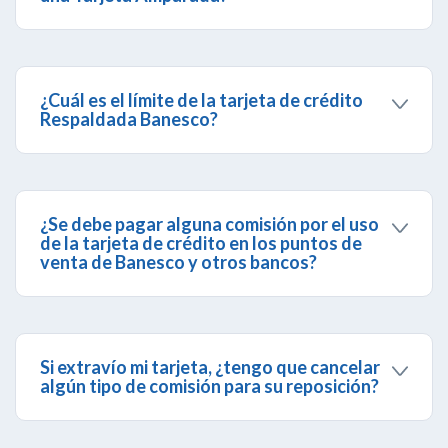
El límite de crédito de las tarjetas amparadas
depende del límite que posea el fiador, de los
resultados de la evaluación del solicitante y de lo
solicitado por el fiador.
¿Cuál es el límite de la tarjeta de crédito
Respaldada Banesco?
Al momento de realizar la solicitud en una de
nuestras
Agencias Banesco
, un
Asesor de
Negocios
te indicará el monto máximo para este
producto.
¿Se debe pagar alguna comisión por el uso
de la tarjeta de crédito en los puntos de
venta de Banesco y otros bancos?
No se deben pagar comisiones por el uso de la
tarjeta de crédito en los puntos de venta.
Si extravío mi tarjeta, ¿tengo que cancelar
algún tipo de comisión para su reposición?
Sí, debes pagar una comisión para reponerla por
extravío, robo o deterioro, según el tipo de tu