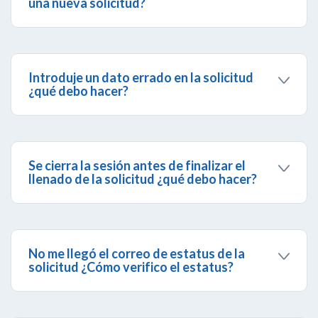
una nueva solicitud?
Te recomendamos dirigirte a una
Agencia
Banesco
de tu preferencia a fin de que puedan
brindarte información sobre la solicitud realizada.
Introduje un dato errado en la solicitud
¿qué debo hacer?
Te recomendamos dirigirte a una
Agencia
Banesco
de tu preferencia a fin de que puedan
brindarte información.
Se cierra la sesión antes de finalizar el
llenado de la solicitud ¿qué debo hacer?
Te recomendamos activar los mensajes pop ups en
tu navegador.
No me llegó el correo de estatus de la
solicitud ¿Cómo verifico el estatus?
Para verificar el estatus de tu solicitud, ingresa a
Banca por Internet
>
Solicitudes Online Tarjetas
de Crédito
> Opción
Mis Solicitudes
.