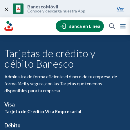
Skip
to
BanescoMóvil
Ver
content
Conoce y descarga nuestra App
Banca en Línea
Tarjetas de crédito y
débito Banesco
Administra de forma eficiente el dinero de tu empresa, de
forma fácil y segura, con las Tarjetas que tenemos
disponibles para tu empresa.
Visa
Tarjeta de Crédito Visa Empresarial
Débito