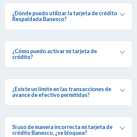
tarjeta de crédito. Consulta nuestra
sección de
tarifas y comisiones
para conocer los costos.
¿Dónde puedo utilizar la tarjeta de crédito
Respaldada Banesco?
Es un producto de aceptación nacional que puedes
utilizar en todos los comercios, ya que está
respaldada por Visa y MasterCard.
¿Cómo puedo activar mi tarjeta de
crédito?
Una vez recibida, puedes activar tu tarjeta a través
de
BanescOnline
, o por la
Banca Telefónica
0500-BANCO24 (0500-226.26.24) /
(0212)501111.
¿Existe un límite en las transacciones de
avance de efectivo permitidas?
No existe límite de transacciones de avance de
efectivo, siempre y cuando no se exceda el monto
máximo asignado.
Si uso de manera incorrecta mi tarjeta de
crédito Banesco, ¿se bloquea?