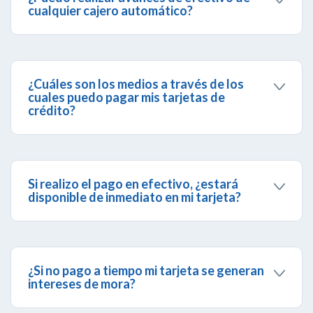
cualquier cajero automático?
Sí, puedes efectuar avances de efectivo en
cualquier cajero automático, con tus tarjetas de
crédito Visa, MasterCard y American Express.
¿Cuáles son los medios a través de los
cuales puedo pagar mis tarjetas de
crédito?
Puedes pagar tu tarjeta de crédito a través de
BanescOnline
, la
Banca Telefónica
o en la
Agencia Banesco
de tu preferencia.
Si realizo el pago en efectivo, ¿estará
disponible de inmediato en mi tarjeta?
Sí, la disponibilidad del monto será inmediata, sin
embargo se verá reflejada en tu facturación
dentro de las siguientes 24 horas.
¿Si no pago a tiempo mi tarjeta se generan
intereses de mora?
Sí, los pagos pendientes devengarán intereses,