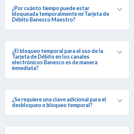
Cédula de Identidad + 2 + 1 + 1.
¿Por cuánto tiempo puede estar
bloqueada temporalmente mi Tarjeta de
Débito Banesco Maestro?
El tiempo que tu decidas, siempre y cuando tu
tarjeta no tenga otro tipo de bloqueo que
prevalezca sobre el bloqueo temporal de tu
Tarjeta de Débito Banesco Maestro, por ejemplo
¿El bloqueo temporal para el uso de la
si bloqueas la Tarjeta por transacciones no
Tarjeta de Débito en los canales
reconocidas, robo o extravío.
electrónicos Banesco es de manera
inmediata?
Sí, es de manera inmediata.
¿Se requiere una clave adicional para el
desbloqueo o bloqueo temporal?
No, no es necesario contar con una clave adicional
para disfrutar de esta nueva funcionalidad, sin
embargo, debes tener activa la clave de Banca
Telefónica. Adicionalmente, al momento de