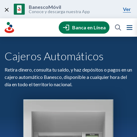
Skip
to
BanescoMóvil
Ver
content
Conoce y descarga nuestra App
Banca en Línea
Cajeros Automáticos
Retira dinero, consulta tu saldo, y haz depósitos o pagos en un
cajero automático Banesco, disponible a cualquier hora del
día en todo el territorio nacional.