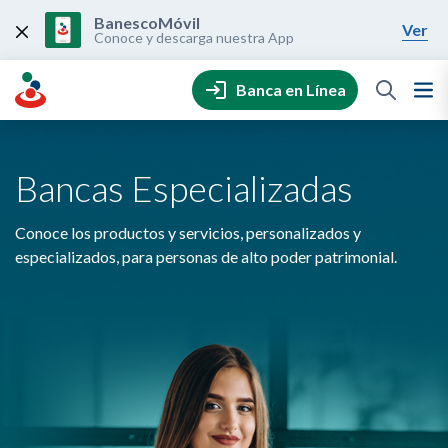
Skip
to
BanescoMóvil
Ver
content
Conoce y descarga nuestra App
Banca en Línea
Bancas Especializadas
Conoce los productos y servicios, personalizados y
especializados, para personas de alto poder patrimonial.