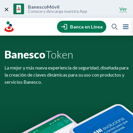
Skip
to
BanescoMóvil
Ver
content
Conoce y descarga nuestra App
Banca en Línea
Banesco
Token
La mejor y más nueva experiencia de seguridad, diseñada para
la creación de claves dinámicas para su uso con productos y
servicios Banesco.