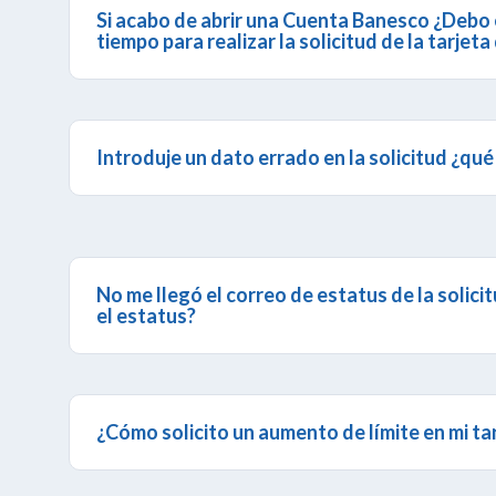
Si acabo de abrir una Cuenta Banesco ¿Debo
tiempo para realizar la solicitud de la tarjeta
No necesitas esperar, una vez abierta la cuenta puede
crédito
. No necesitas tener antigüedad, ni movimiento
Introduje un dato errado en la solicitud ¿qu
Te recomendamos dirigirte a una
Agencia Banesco
d
de que puedan brindarte información.
No me llegó el correo de estatus de la solici
el estatus?
Para verificar el estatus de tu solicitud, ingresa a
Ban
Solicitudes Online Tarjetas de Crédito
> Opción
Mis 
¿Cómo solicito un aumento de límite en mi ta
Si no has obtenido aumento de límite de crédito en lo
puedes solicitarlo a través de
BanescOnline
, selecci