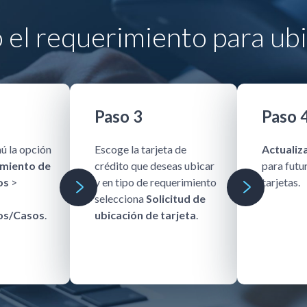
el requerimiento para ubic
Paso 3
Paso 
ú la opción
Escoge la tarjeta de
Actualiza
imiento de
crédito que deseas ubicar
para futu
os
>
y en tipo de requerimiento
tarjetas.
selecciona
Solicitud de
os/Casos
.
ubicación de tarjeta
.