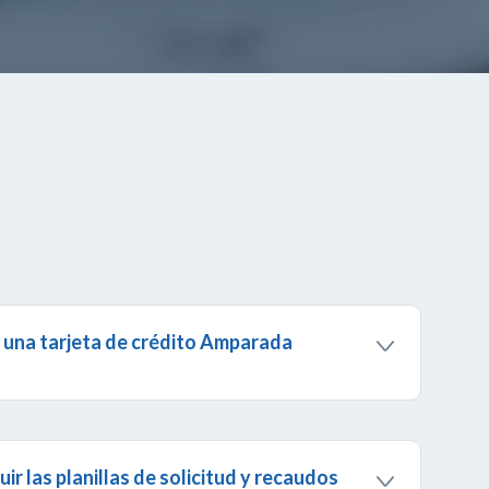
 una tarjeta de crédito Amparada
 Amparada
requieres un
fiador
que tenga
sco
. Descarga la
planilla
requerida y entrégala en
referencia.
 las planillas de solicitud y recaudos