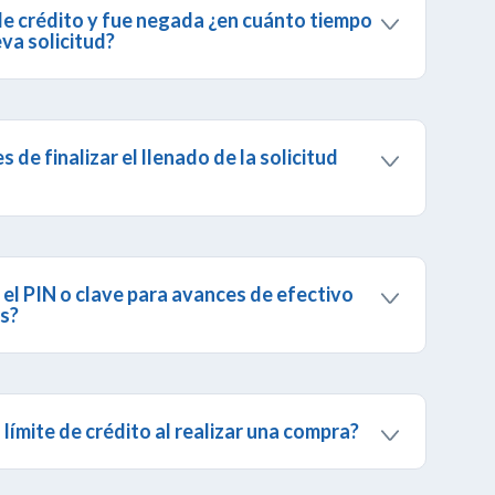
a de crédito y fue negada ¿en cuánto tiempo
va solicitud?
e a una
Agencia Banesco
de tu preferencia a fin
formación sobre la solicitud realizada.
s de finalizar el llenado de la solicitud
os mensajes pop ups en tu navegador.
el PIN o clave para avances de efectivo
s?
 con el Centro de Atención Telefónica para
nal. Luego debes dirigirte a un cajero automático
ave provisional por una definitiva. Para más
 el paso a paso
para solicitar la clave de avance de
ímite de crédito al realizar una compra?
 de crédito, puede excederse del límite
lizar una compra mayor a dicho límite o a la