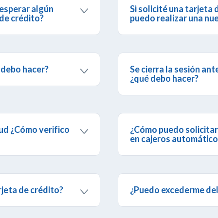
 esperar algún
Si solicité una tarjet
 de crédito?
puedo realizar una nue
s solicitar tu
tarjeta de
Te recomendamos dirigirt
 en la cuenta.
de que puedan brindarte in
é debo hacer?
Se cierra la sesión ante
¿qué debo hacer?
e tu preferencia a fin
Te recomendamos activar l
tud ¿Cómo verifico
¿Cómo puedo solicitar 
en cajeros automático
ca por Internet
>
Primero debes comunicarte
Solicitudes
.
obtener una clave provisio
Banesco para cambiar la cl
información,
consulta aquí
rjeta de crédito?
¿Puedo excederme del l
efectivo.
s últimos 6 meses,
Ninguna compra con tarjeta
ona en Menú la opción
estipulado. Si intentas rea