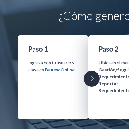
¿Cómo genero 
Paso 1
Paso 2
Ingresa con tu usuario y
Ubica en el men
clave en
BanescOnline
.
Gestión/Segu
Requerimient
Reportar
Requerimient