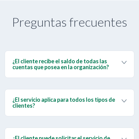
Preguntas frecuentes
¿El cliente recibe el saldo de todas las
cuentas que posea en la organización?
Si, el cliente recibe a través de un mensaje de texto
del(los) saldo(s) de la cuenta(s) que posea con
Banesco siempre y cuando la(s) misma(s) tenga
estatus “Activo”.
¿El servicio aplica para todos los tipos de
clientes?
No, el servicio va dirigido a Persona Natural
(Venezolano o Extranjero) afiliado al servicio envío
de Clave Operaciones Especiales y que dicha clave
se encuentre activa. El servicio no aplica para
¿El cliente puede solicitar el servicio de