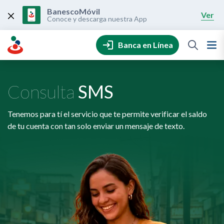
Skip
to
BanescoMóvil
Ver
content
Conoce y descarga nuestra App
Banca en Línea
Consulta
SMS
Tenemos para tí el servicio que te permite verificar el saldo
de tu cuenta con tan solo enviar un mensaje de texto.