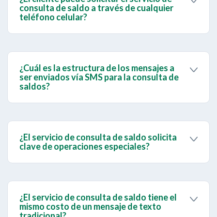
clientes jurídicos.
consulta de saldo a través de cualquier
teléfono celular?
No, el cliente deberá enviar el mensaje de texto
para solicitar la consulta únicamente a través del
número telefónico que posee registrado para el
servicio de Clave de Operaciones Especiales en
¿Cuál es la estructura de los mensajes a
BanescOnline.
ser enviados vía SMS para la consulta de
saldos?
La estructura es la siguiente: Saldo + espacio +
Literal Tipo de Persona V o E + espacio + Número
de Identificación + Enviar
¿El servicio de consulta de saldo solicita
clave de operaciones especiales?
No, el cliente solamente debe escribir la
estructura del mensaje indicada anteriormente y
enviar dicho mensaje.
¿El servicio de consulta de saldo tiene el
mismo costo de un mensaje de texto
tradicional?