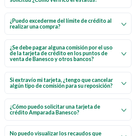
Para verificar el estatus de tu solicitud, ingresa a
Banca
por Internet > Solicitudes Online Tarjetas de
¿Puedo excederme del límite de crédito al
realizar una compra?
Crédito > Opción Mis Solicitudes
.
Ninguna compra con tarjeta de crédito, puede
excederse del límite estipulado. Si intentas realizar una
¿Se debe pagar alguna comisión por el uso
de la tarjeta de crédito en los puntos de
compra mayor a dicho límite o a la disponibilidad que
venta de Banesco y otros bancos?
tengas en la tarjeta, será rechazada.
No se deben pagar comisiones por el uso de la tarjeta de
crédito en los puntos de venta.
Si extravío mi tarjeta, ¿tengo que cancelar
algún tipo de comisión para su reposición?
Sí, debes pagar una comisión para reponerla por
extravío, robo o deterioro, según el tipo de tu tarjeta de
¿Cómo puedo solicitar una tarjeta de
crédito Amparada Banesco?
crédito. Consulta nuestra sección de tarifas y
comisiones para conocer los costos.
Para solicitar una Tarjeta Amparada requieres un fiador
que tenga Tarjeta de Crédito Banesco. Descarga la
No puedo visualizar los recaudos que