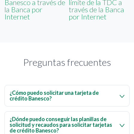
Banesco a través de
límite de la TDC a
la Banca por
través de la Banca
Internet
por Internet
Preguntas frecuentes
¿Cómo puedo solicitar una tarjeta de
crédito Banesco?
Si eres cliente Banesco y deseas solicitar una tarjetas de
crédito Visa o MasterCard, debes ingresar al menú de
¿Dónde puedo conseguir las planillas de
solicitud y recaudos para solicitar tarjetas
Banca por Internet > Solicitudes Online Tarjetas de
de crédito Banesco?
Crédito
. Accede con el mismo usuario y clave que