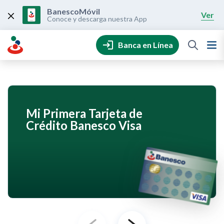
Skip
to
BanescoMóvil
Ver
content
Conoce y descarga nuestra App
Banca en Línea
Mi Primera Tarjeta de
Crédito Banesco Visa