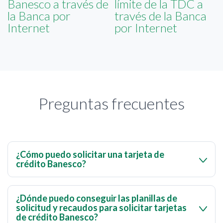
Banesco a través de
límite de la TDC a
la Banca por
través de la Banca
Internet
por Internet
Preguntas frecuentes
¿Cómo puedo solicitar una tarjeta de
crédito Banesco?
Si eres cliente Banesco y deseas solicitar una tarjetas de
crédito Visa o MasterCard, debes ingresar al menú de
¿Dónde puedo conseguir las planillas de
solicitud y recaudos para solicitar tarjetas
Banca por Internet > Solicitudes Online Tarjetas de
de crédito Banesco?
Crédito
. Accede con el mismo usuario y clave que