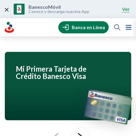
Skip
to
BanescoMóvil
Ver
content
Conoce y descarga nuestra App
Banca en Línea
Mi Primera Tarjeta de
Crédito Banesco Visa