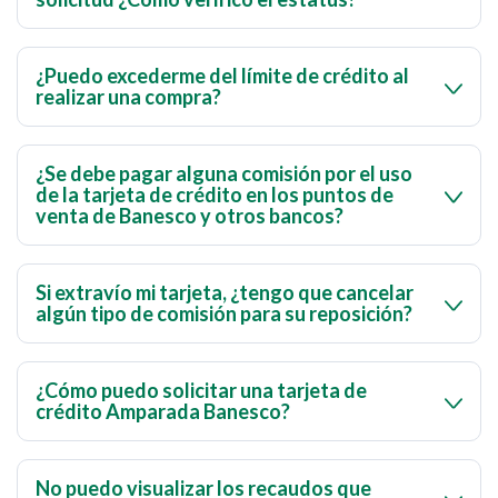
Para verificar el estatus de tu solicitud, ingresa a
Banca
por Internet > Solicitudes Online Tarjetas de
¿Puedo excederme del límite de crédito al
realizar una compra?
Crédito > Opción Mis Solicitudes
.
Ninguna compra con tarjeta de crédito, puede
excederse del límite estipulado. Si intentas realizar una
¿Se debe pagar alguna comisión por el uso
de la tarjeta de crédito en los puntos de
compra mayor a dicho límite o a la disponibilidad que
venta de Banesco y otros bancos?
tengas en la tarjeta, será rechazada.
No se deben pagar comisiones por el uso de la tarjeta de
crédito en los puntos de venta.
Si extravío mi tarjeta, ¿tengo que cancelar
algún tipo de comisión para su reposición?
Sí, debes pagar una comisión para reponerla por
extravío, robo o deterioro, según el tipo de tu tarjeta de
¿Cómo puedo solicitar una tarjeta de
crédito Amparada Banesco?
crédito. Consulta nuestra sección de tarifas y
comisiones para conocer los costos.
Para solicitar una Tarjeta Amparada requieres un fiador
que tenga Tarjeta de Crédito Banesco. Descarga la
No puedo visualizar los recaudos que