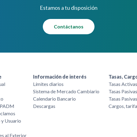
Estamos a tu disposición
Contáctanos
e
Información de interés
Tasas, Cargo
ual
Límites diarios
Tasas Activa
Sistema de Mercado Cambiario
Tasas Pasiva
co
Calendario Bancario
Tasas Pasiva
/FPADM
Descargas
Cargos, tarif
eclamos
 y Usuario
es al Exterior