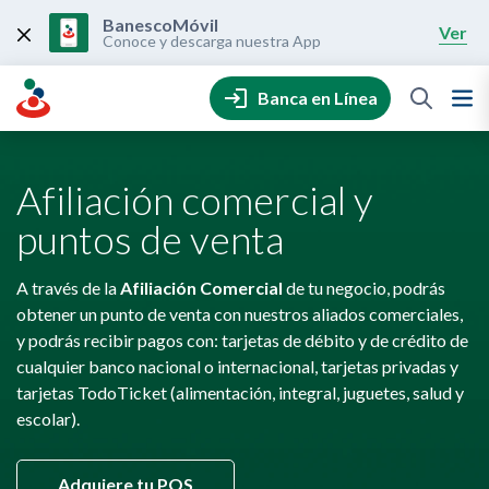
Skip
to
BanescoMóvil
Ver
content
Conoce y descarga nuestra App
Banca en Línea
Afiliación comercial y
puntos de venta
A través de la
Afiliación Comercial
de tu negocio, podrás
obtener un punto de venta con nuestros aliados comerciales,
y podrás recibir pagos con: tarjetas de débito y de crédito de
cualquier banco nacional o internacional, tarjetas privadas y
tarjetas TodoTicket (alimentación, integral, juguetes, salud y
escolar).
Adquiere tu POS