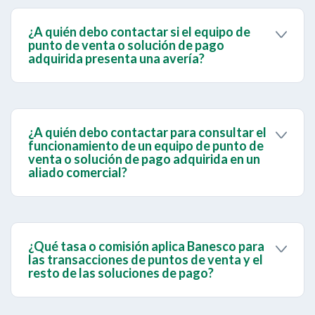
servicio de procesamiento y administración de sus
transacciones a través de nuestra plataforma y son
¿A quién debo contactar si el equipo de
los aliados comerciales autorizados quienes
punto de venta o solución de pago
comercializan los equipos y las soluciones que
adquirida presenta una avería?
Debes contactar directamente al aliado comercial
están adecuadas para transar en nuestra
que te vendió el equipo o la solución, quienes
plataforma. Los precios y las condiciones de pago
disponen de un servicio postventa para la atención
deben ser consultados directamente con los
y la reparación de tu solución.
aliados comerciales autorizados.
¿A quién debo contactar para consultar el
funcionamiento de un equipo de punto de
venta o solución de pago adquirida en un
aliado comercial?
Debes contactar directamente al aliado comercial
que te vendió el equipo o la solución, quienes te
brindarán toda la información necesaria.
¿Qué tasa o comisión aplica Banesco para
las transacciones de puntos de venta y el
resto de las soluciones de pago?
Aplican las mismas tarifas y comisiones
autorizadas por el Banco Central de Venezuela