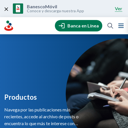
Skip
to
BanescoMóvil
Ver
content
Conoce y descarga nuestra App
Banca en Línea
Productos
Navega por las publicaciones más
recientes, accede al archivo de posts o
encuentra lo que más te interese con