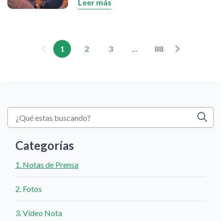
Leer más
de contingencia, las remesas se
convierten en ayuda para familiares,
allegados y amigos en Venezuela.
Banesco garantiza el servicio con la
1
2
3
...
88
transferencia inmediata del dinero en la
cuenta en bolívares de sus clientes,
desde cualquier parte del mundo y en
todo momento.
Categorías
1. Notas de Prensa
2. Fotos
3. Video Nota