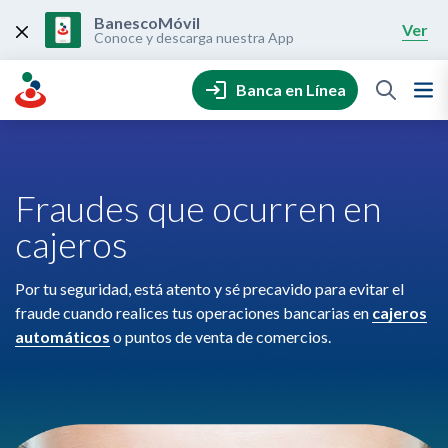
Skip
to
BanescoMóvil
Ver
content
Conoce y descarga nuestra App
Banca en Línea
Fraudes que ocurren en
cajeros
Por tu seguridad, está atento y sé precavido para evitar el
fraude cuando realices tus operaciones bancarias en
cajeros
automáticos
o puntos de venta de comercios.