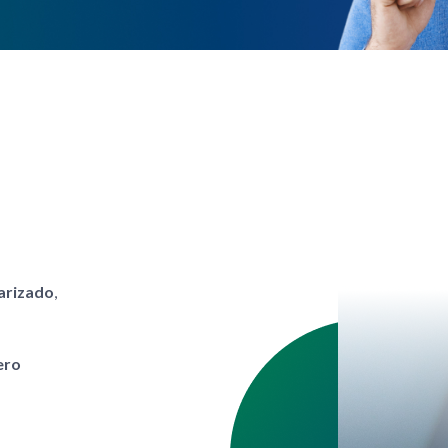
iarizado
,
ero