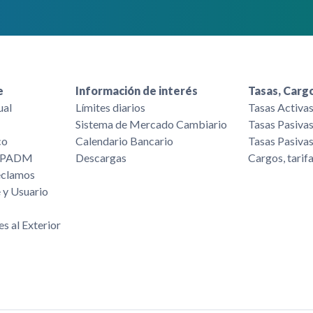
e
Información de interés
Tasas, Cargo
ual
Límites diarios
Tasas Activa
Sistema de Mercado Cambiario
Tasas Pasiva
co
Calendario Bancario
Tasas Pasiva
/FPADM
Descargas
Cargos, tarif
eclamos
 y Usuario
es al Exterior