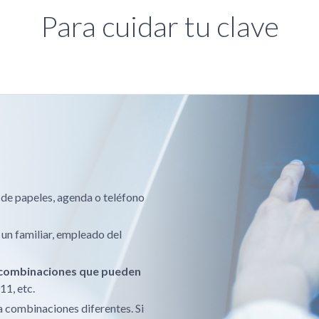
No aceptes ayuda
Para cuidar tu clave
en el cajero.
No pe
en un cajero autom
Evitar contar el d
Al terminar la op
efectivo en tu ca
del cajero automát
 de papeles, agenda o teléfono
 un familiar, empleado del
o combinaciones que pueden
11, etc.
za combinaciones diferentes. Si