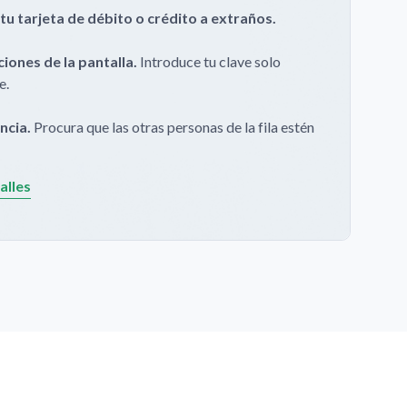
u tarjeta de débito o crédito a extraños.
ciones de la pantalla.
Introduce tu clave solo
e.
ncia.
Procura que las otras personas de la fila estén
te de que no te estén vigilando cuando ingreses la
alles
el cajero no está funcionando correctamente,
ancelar”, retira tu tarjeta y repórtalo al
Centro de
ica
0500-BANCO24 (0500-2262624)
.
ío o retención de la tarjeta en un cajero
nícate con el Centro de Atención Telefónica
, y
ión de la tarjeta. No permitas que nadie te preste un
amada por ti.