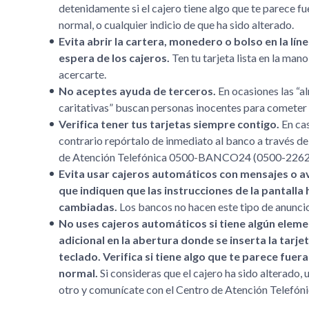
detenidamente si el cajero tiene algo que te parece fu
normal, o cualquier indicio de que ha sido alterado.
Evita abrir la cartera, monedero o bolso en la lín
espera de los cajeros.
Ten tu tarjeta lista en la man
acercarte.
No aceptes ayuda de terceros.
En ocasiones las “a
caritativas” buscan personas inocentes para cometer 
Verifica tener tus tarjetas siempre contigo.
En ca
contrario repórtalo de inmediato al banco a través de
de Atención Telefónica 0500-BANCO24 (0500-2262
Evita usar cajeros automáticos con mensajes o a
que indiquen que las instrucciones de la pantalla 
cambiadas.
Los bancos no hacen este tipo de anunci
No uses cajeros automáticos si tiene algún elem
adicional en la abertura donde se inserta la tarjet
teclado. Verifica si tiene algo que te parece fuera
normal.
Si consideras que el cajero ha sido alterado, u
otro y comunícate con el Centro de Atención Telefóni