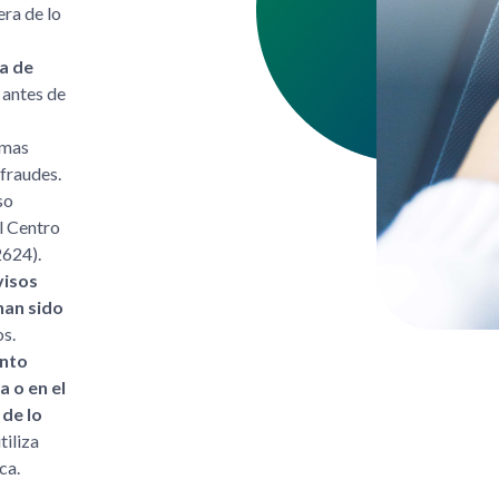
era de lo
ea de
o antes de
lmas
fraudes.
so
l Centro
624).
visos
han sido
os.
ento
a o en el
 de lo
tiliza
ca.