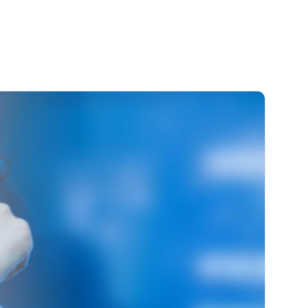
 de terceros aunque tu tarjeta esté retenida
rmitas que extraños te distraigan mientras estés
ático.
inero frente al cajero.
eración, guarda cuidadosamente la tarjeta y el
rtera
, bolsillo, monedero o bolso antes de retirarte
ico.