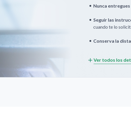
Nunca entregues t
Seguir las instruc
cuando te lo solicit
Conserva la dista
distantes y asegúra
clave.
Ver todos los det
Si consideras que 
presiona la tecla “C
Atención Telefón
En caso de extrav
automático, comu
solicita la suspens
celular o haga la ll