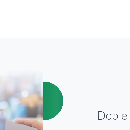
de extraños mientras estés en un cajero automático.
entras marcas tu clave secreta en los cajeros automáticos.
s, no entregues nunca tu tarjeta a desconocidos.
ento, no pierdas de vista tu tarjeta y cuando te la devuelvan compr
as de la
Banca Digital
para realizar tus operaciones bancarias.
Doble 