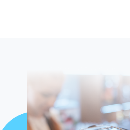
Se precavido.
Nunca aceptes ayuda o sugerencias 
Protege tu clave.
Cubre con tu mano el teclado mi
Cuida tu tarjeta.
Al retirar en cajeros automático
No la pierdas de vista.
Al pagar en un establecimi
Usa nuestra Banca Digital.
Aprovecha las ventaj