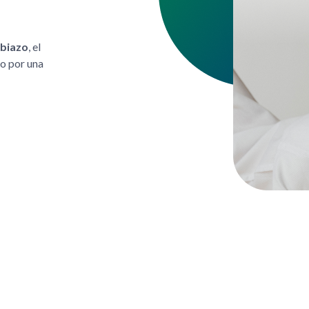
biazo
, el
to por una