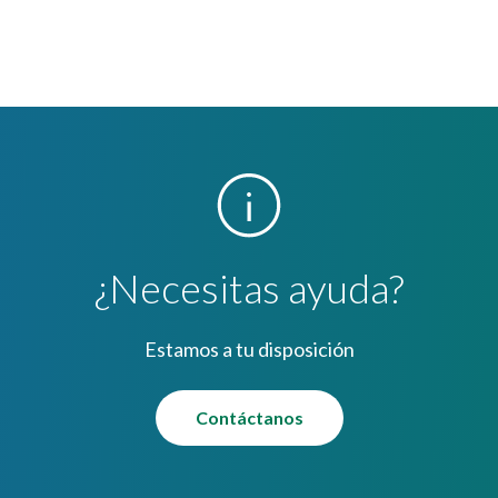
 mismo para tu control.
a al vendedor que te muestre en la pantalla del equipo la última tr
¿Necesitas ayuda?
Estamos a tu disposición
Contáctanos