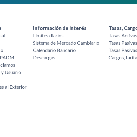
e
Información de interés
Tasas, Cargo
ual
Límites diarios
Tasas Activa
Sistema de Mercado Cambiario
Tasas Pasiva
co
Calendario Bancario
Tasas Pasiva
/FPADM
Descargas
Cargos, tarif
eclamos
 y Usuario
es al Exterior