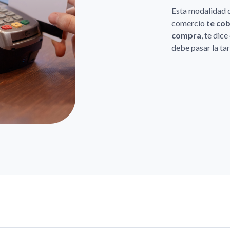
Esta modalidad d
comercio
te cob
compra
, te dic
debe pasar la ta