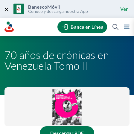
Skip
to
BanescoMóvil
Ver
content
Conoce y descarga nuestra App
Banca en Línea
70 años de crónicas en
Venezuela Tomo II
Descargar PDF