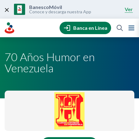
Skip
to
BanescoMóvil
Ver
content
Conoce y descarga nuestra App
Banca en Línea
70 Años Humor en
Venezuela