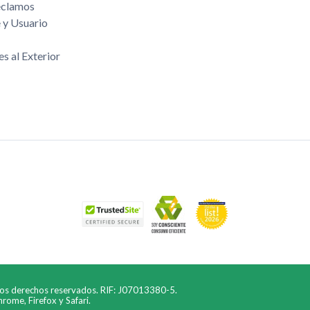
eclamos
 y Usuario
es al Exterior
los derechos reservados. RIF: J07013380-5.
ome, Firefox y Safari.