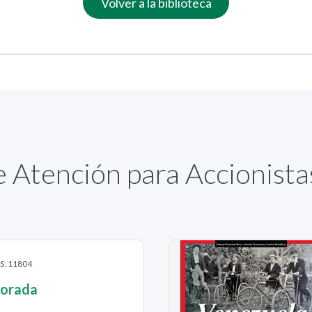
Volver a la biblioteca
 Atención para Accionist
AS: 11804
norada