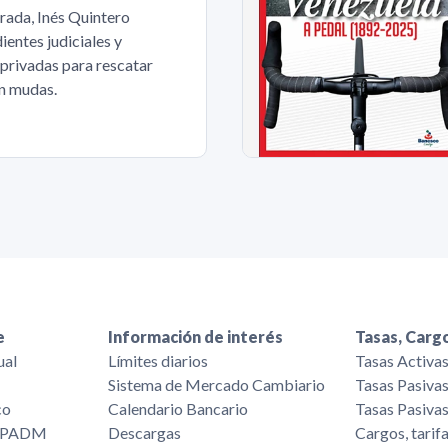
rada, Inés Quintero
entes judiciales y
privadas para rescatar
an mudas.
e
Información de interés
Tasas, Cargo
ual
Límites diarios
Tasas Activa
Sistema de Mercado Cambiario
Tasas Pasiva
co
Calendario Bancario
Tasas Pasiva
/FPADM
Descargas
Cargos, tarif