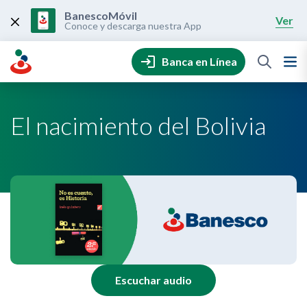
Skip
to
BanescoMóvil
Ver
content
Conoce y descarga nuestra App
Banca en Línea
El nacimiento del Bolivia
Escuchar audio