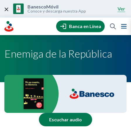
Skip
to
BanescoMóvil
Ver
content
Conoce y descarga nuestra App
Banca en Línea
Enemiga de la República
Escuchar audio