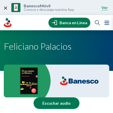
Skip
to
BanescoMóvil
Ver
content
Conoce y descarga nuestra App
Banca en Línea
Feliciano Palacios
Escuchar audio