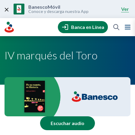
Skip
to
BanescoMóvil
Ver
content
Conoce y descarga nuestra App
Banca en Línea
IV marqués del Toro
Escuchar audio