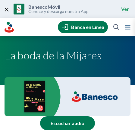
Skip
to
BanescoMóvil
Ver
content
Conoce y descarga nuestra App
Banca en Línea
La boda de la Mijares
Escuchar audio