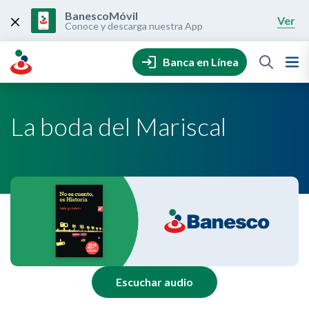
Skip
to
BanescoMóvil
Ver
content
Conoce y descarga nuestra App
Banca en Línea
La boda del Mariscal
Escuchar audio