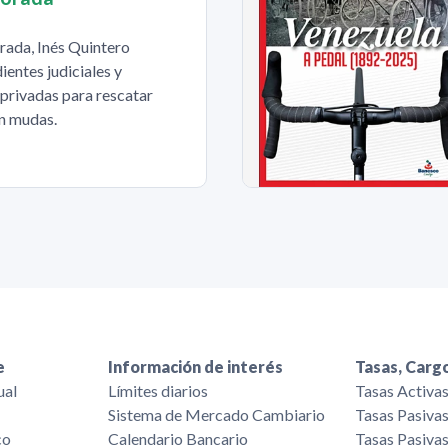
rada, Inés Quintero
entes judiciales y
privadas para rescatar
an mudas.
e
Información de interés
Tasas, Cargo
ual
Límites diarios
Tasas Activa
Sistema de Mercado Cambiario
Tasas Pasiva
co
Calendario Bancario
Tasas Pasiva