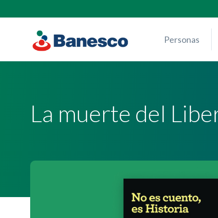
Skip
to
content
Personas
La muerte del Libe