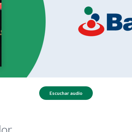
Escuchar audio
dor