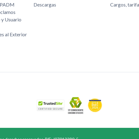
/FPADM
Descargas
Cargos, tarif
eclamos
 y Usuario
es al Exterior