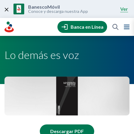
Skip
to
BanescoMóvil
Ver
content
Conoce y descarga nuestra App
Banca en Línea
Lo demás es voz
Descargar PDF