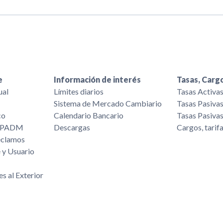
e
Información de interés
Tasas, Cargo
ual
Límites diarios
Tasas Activa
Sistema de Mercado Cambiario
Tasas Pasiva
co
Calendario Bancario
Tasas Pasiva
/FPADM
Descargas
Cargos, tarif
eclamos
 y Usuario
es al Exterior