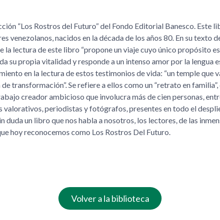
ección
Los Rostros del Futuro
del Fondo Editorial Banesco. Este l
ores venezolanos, nacidos en la década de los años 80. En su texto d
 la lectura de este libro
propone un viaje cuyo único propósito es
da su propia vitalidad y responde a un intenso amor por la lengua 
iento en la lectura de estos testimonios de vida:
un temple que v
a de transformación
. Se refiere a ellos como un
retrato en familia
,
trabajo creador ambicioso que involucra más de cien personas, entr
 valorativos, periodistas y fotógrafos, presentes en todo el despli
Sin duda un libro que nos habla a nosotros, los lectores, de las inme
s que hoy reconocemos como Los Rostros Del Futuro.
Volver a la biblioteca