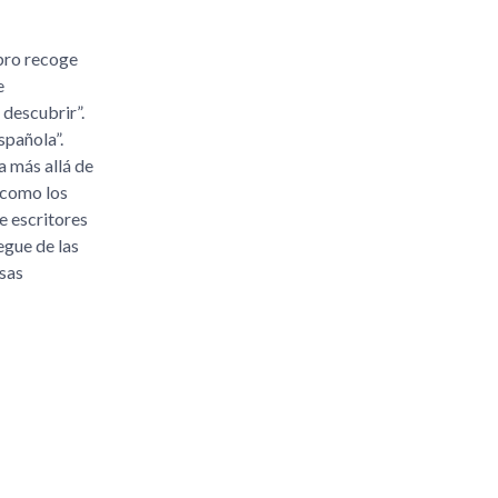
ibro recoge
e
 descubrir
.
española
.
a más allá de
 como los
e escritores
egue de las
nsas