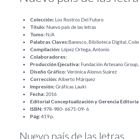
Colección:
Los Rostros Del Futuro
Título:
Nuevo país de las letras
Tomo:
N/A
Palabras Claves:
Banesco, Biblioteca Digital, Colec
Compilación:
López Ortega, Antonio
Colaboradores:
Producción Ejecutiva:
Fundación Artesano Group,
Diseño Gráfico:
Verónica Alonso Suárez
Corrección:
Alberto Márquez
Impresión:
Gráficas Lauki
Fecha:
2016
Editorial Conceptualización y Gerencia Editori
ISBN:
978-980- 6671-09- 6
Pág:
419 p.
Nuevo país de las letras