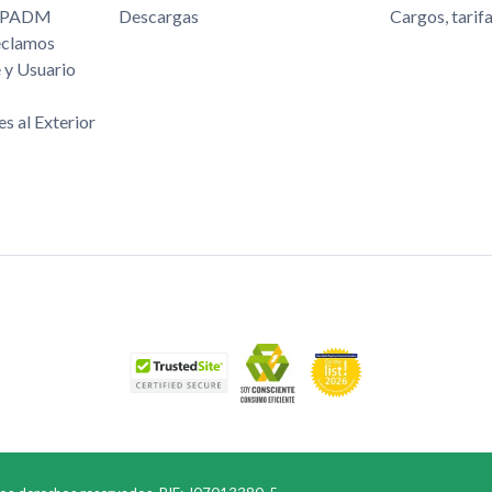
/FPADM
Descargas
Cargos, tarif
eclamos
 y Usuario
es al Exterior