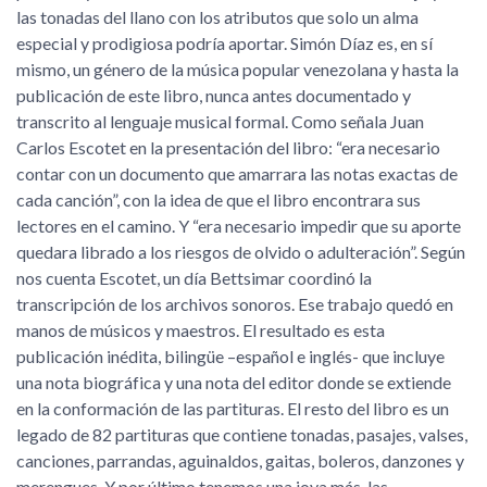
las tonadas del llano con los atributos que solo un alma
especial y prodigiosa podría aportar. Simón Díaz es, en sí
mismo, un género de la música popular venezolana y hasta la
publicación de este libro, nunca antes documentado y
transcrito al lenguaje musical formal. Como señala Juan
Carlos Escotet en la presentación del libro:
era necesario
contar con un documento que amarrara las notas exactas de
cada canción
, con la idea de que el libro encontrara sus
lectores en el camino. Y
era necesario impedir que su aporte
quedara librado a los riesgos de olvido o adulteración
. Según
nos cuenta Escotet, un día Bettsimar coordinó la
transcripción de los archivos sonoros. Ese trabajo quedó en
manos de músicos y maestros. El resultado es esta
publicación inédita, bilingüe –español e inglés- que incluye
una nota biográfica y una nota del editor donde se extiende
en la conformación de las partituras. El resto del libro es un
legado de 82 partituras que contiene tonadas, pasajes, valses,
canciones, parrandas, aguinaldos, gaitas, boleros, danzones y
merengues. Y por último tenemos una joya más, las