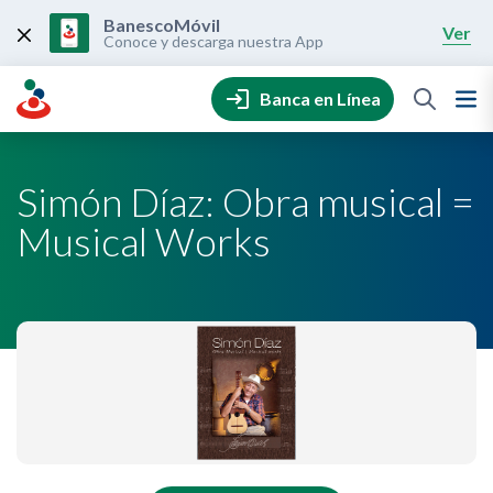
Skip
to
BanescoMóvil
Ver
content
Conoce y descarga nuestra App
Banca en Línea
Simón Díaz: Obra musical =
Musical Works