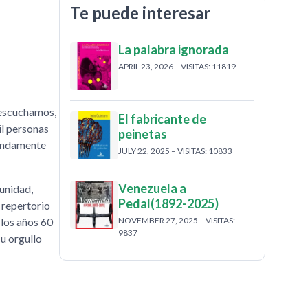
Te puede interesar
La palabra ignorada
APRIL 23, 2026 – VISITAS: 11819
 escuchamos,
El fabricante de
il personas
peinetas
fundamente
JULY 22, 2025 – VISITAS: 10833
Venezuela a
munidad,
Pedal(1892-2025)
 repertorio
 los años 60
NOVEMBER 27, 2025 – VISITAS:
9837
su orgullo