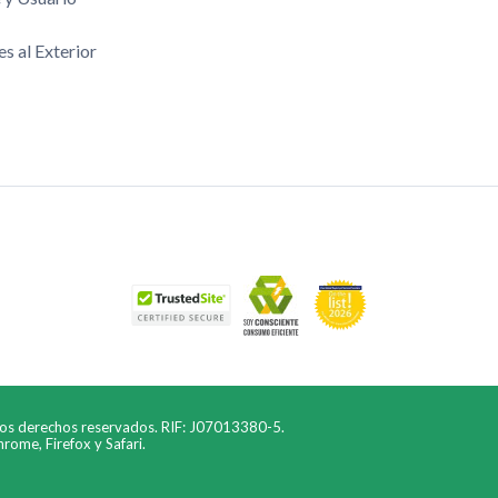
es al Exterior
los derechos reservados. RIF: J07013380-5.
ome, Firefox y Safari.