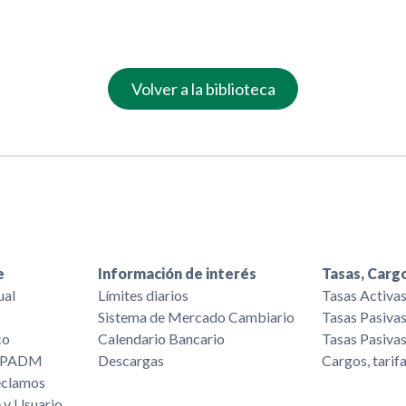
Volver a la biblioteca
e
Información de interés
Tasas, Cargo
ual
Límites diarios
Tasas Activa
Sistema de Mercado Cambiario
Tasas Pasiva
co
Calendario Bancario
Tasas Pasiva
/FPADM
Descargas
Cargos, tarif
eclamos
 y Usuario