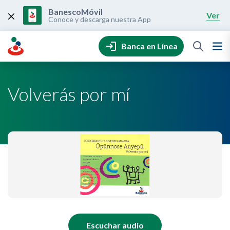
Skip
to
BanescoMóvil
Ver
content
Conoce y descarga nuestra App
Banca en Línea
Volverás por mí
Escuchar audio