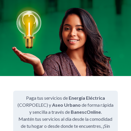
Paga tus servicios de
Energía Eléctrica
(CORPOELEC) y
Aseo Urbano
de forma rápida
y sencilla a través de
BanescOnline
.
Mantén tus servicios al día desde la comodidad
de tu hogar o desde donde te encuentres, ¡Sin