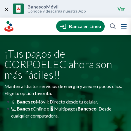
Skip
to
BanescoMóvil
Ver
content
Conoce y descarga nuestra App
Banca en Línea
¡Tus pagos de
CORPOELEC ahora son
más fáciles!!
Mantén al día tus servicios de energía y aseo en pocos clics.
Elige tu opción favorita:
📱
Banesco
Móvil: Directo desde tu celular.
💻
Banesc
Online o 🖥️ Multipagos
Banesco
: Desde
cualquier computadora.