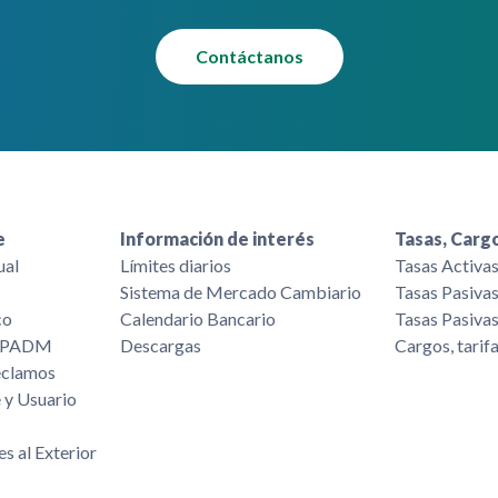
Contáctanos
e
Información de interés
Tasas, Cargo
ual
Límites diarios
Tasas Activa
Sistema de Mercado Cambiario
Tasas Pasiva
co
Calendario Bancario
Tasas Pasiva
/FPADM
Descargas
Cargos, tarif
eclamos
 y Usuario
es al Exterior