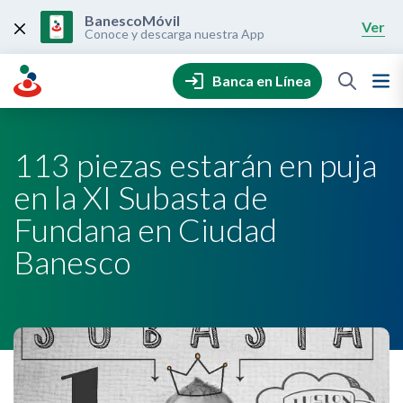
Skip
to
BanescoMóvil
Ver
content
Conoce y descarga nuestra App
Banca en Línea
113 piezas estarán en puja
en la XI Subasta de
Fundana en Ciudad
Banesco