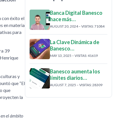
Banca Digital Banesco
 con éxito el
hace más…
es en materia
AUGUST 20, 2024 – VISITAS: 71084
ativas para
La Clave Dinámica de
Banesco…
ra 39
MAY 13, 2025 – VISITAS: 41619
n Henrique
Banesco aumenta los
sculturas y
límites diarios…
 apuntó que
El
AUGUST 7, 2025 – VISITAS: 28309
lo que
proyecten la
 en el ámbito