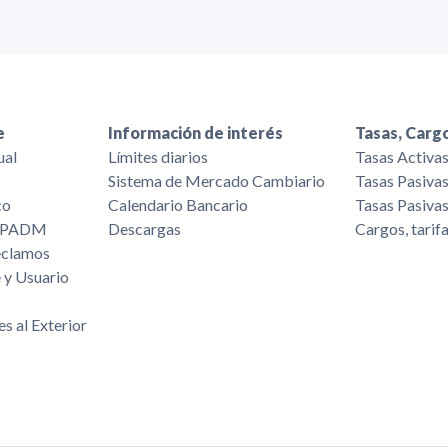
e
Información de interés
Tasas, Cargo
ual
Límites diarios
Tasas Activa
Sistema de Mercado Cambiario
Tasas Pasiva
co
Calendario Bancario
Tasas Pasiva
/FPADM
Descargas
Cargos, tarif
eclamos
 y Usuario
es al Exterior