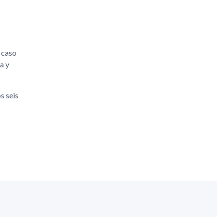
e caso
a y
s seis