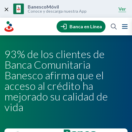
Skip
to
BanescoMóvil
Ver
content
Conoce y descarga nuestra App
Banca en Línea
93% de los clientes de
Banca Comunitaria
Banesco afirma que el
acceso al crédito ha
mejorado su calidad de
vida